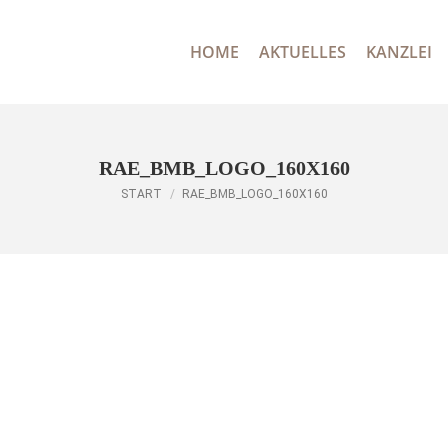
HOME
AKTUELLES
KANZLEI
RECH
HOME
AKTUELLES
KANZLEI
RAE_BMB_LOGO_160X160
Sie befinden sich hier:
START
RAE_BMB_LOGO_160X160