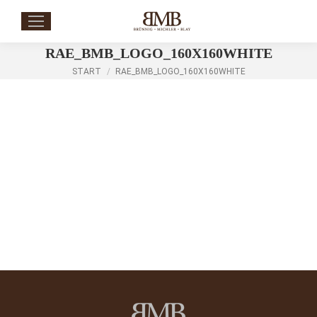
RAE_BMB_LOGO_160X160WHITE
Sie befinden sich hier:
START
RAE_BMB_LOGO_160X160WHITE